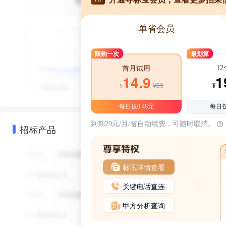
单省会员
限购一次
最划算
1
首月试用
1
14.9
¥39
¥
¥
每日仅0.48元
每日仅
到期29元/月/省自动续费，可随时取消。
招标产品
标讯详情查看
关键电话直连
甲方分析查询