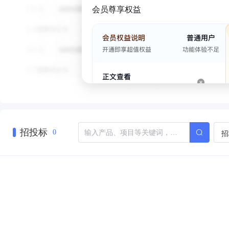
会员尊享权益
招投标
招
0