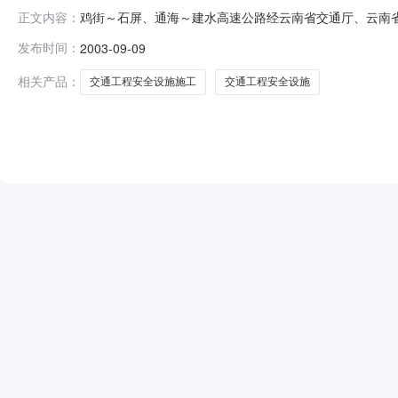
鸡街～石屏、通海～建水高速公路经云南省交通厅、云南
正文内容：
建设指挥部，招标代理机构为云南山重建设工程招标咨询
发布时间：
2003-09-09
分、招标内容及主体工程：1）合同段划分：○1A1合同：鸡街～石
综合里程长
相关产品：
交通工程安全设施施工
交通工程安全设施