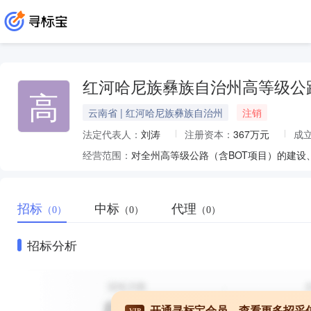
红河哈尼族彝族自治州高等级公
高
云南省 | 红河哈尼族彝族自治州
注销
法定代表人：
刘涛
注册资本：
367万元
成
经营范围：
招标
中标
代理
（0）
（0）
（0）
招标分析
开通寻标宝会员，查看更多招采
VIP