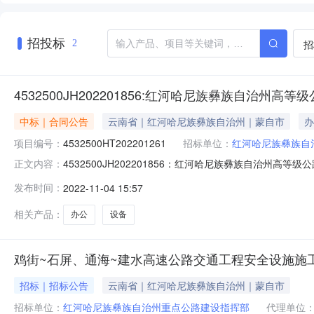
招投标
招
2
4532500JH202201856:红河哈尼族彝族自治州
中标｜合同公告
云南省｜红河哈尼族彝族自治州｜蒙自市
办
项目编号：
4532500HT202201261
招标单位：
红河哈尼族彝族自
4532500JH202201856：红河哈尼族彝族自治州高
正文内容：
公设备购置三、项目编号：4532500JH2022018
发布时间：
2022-11-04 15:57
方式：3733251供应商名称(乙方)：昆明金碧办公设备
相关产品：
办公
设备
鸡街~石屏、通海~建水高速公路交通工程安全设施施
招标｜招标公告
云南省｜红河哈尼族彝族自治州｜蒙自市
招标单位：
红河哈尼族彝族自治州重点公路建设指挥部
代理单位