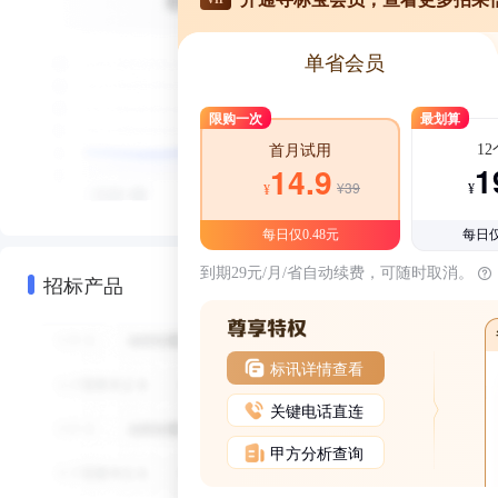
单省会员
限购一次
最划算
1
首月试用
1
14.9
¥39
¥
¥
每日仅0.48元
每日仅
到期29元/月/省自动续费，可随时取消。
招标产品
标讯详情查看
关键电话直连
甲方分析查询