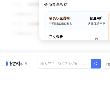
会员尊享权益
招投标
招
0