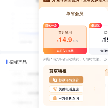
单省会员
限购一次
最划算
1
首月试用
1
14.9
¥39
¥
¥
每日仅0.48元
每日仅
到期29元/月/省自动续费，可随时取消。
招标产品
标讯详情查看
关键电话直连
甲方分析查询