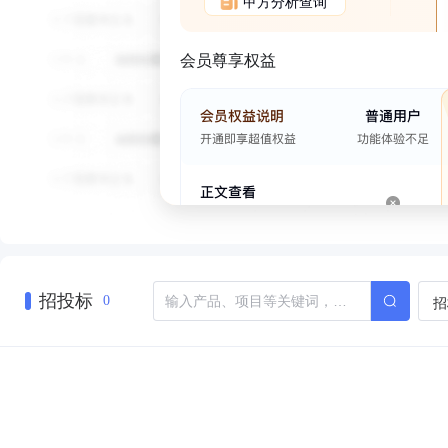
甲方分析查询
会员尊享权益
招投标
招
0