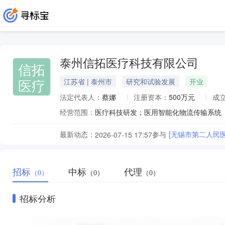
泰州信拓医疗科技有限公司
信拓
医疗
江苏省 | 泰州市
研究和试验发展
开业
法定代表人：
蔡娜
注册资本：
500万元
成
经营范围：
最新动态：
参与
[无锡市第二人民
2026-07-15 17:57
招标
中标
代理
（0）
（0）
（0）
招标分析