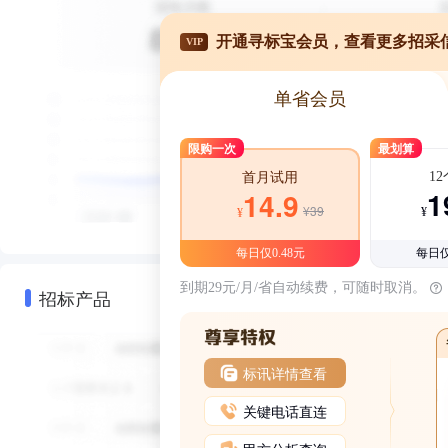
开通寻标宝会员，查看更多招采
VIP
单省会员
限购一次
最划算
1
首月试用
1
14.9
¥39
¥
¥
每日仅0.48元
每日仅
到期29元/月/省自动续费，可随时取消。
招标产品
标讯详情查看
关键电话直连