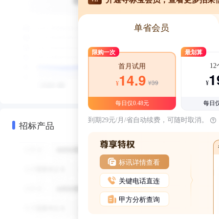
单省会员
限购一次
最划算
1
首月试用
1
14.9
¥39
¥
¥
每日仅0.48元
每日仅
到期29元/月/省自动续费，可随时取消。
招标产品
标讯详情查看
关键电话直连
甲方分析查询