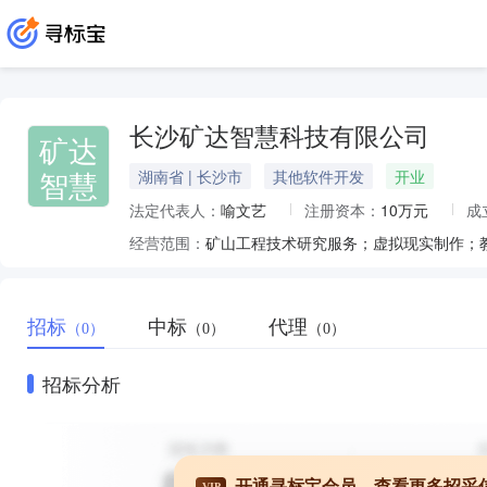
长沙矿达智慧科技有限公司
矿达
智慧
湖南省 | 长沙市
其他软件开发
开业
法定代表人：
喻文艺
注册资本：
10万元
成
经营范围：
招标
中标
代理
（0）
（0）
（0）
招标分析
开通寻标宝会员，查看更多招采
VIP