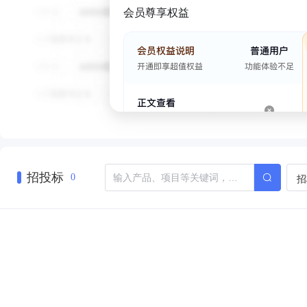
会员尊享权益
招投标
招
0