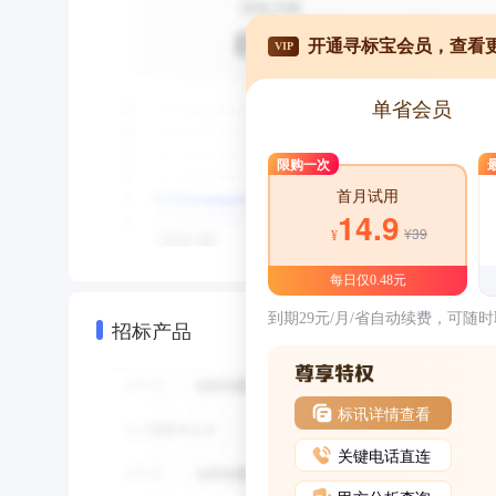
开通寻标宝会员，查看
VIP
单省会员
限购一次
首月试用
14.9
¥39
¥
每日仅0.48元
到期29元/月/省自动续费，可随
招标产品
标讯详情查看
关键电话直连