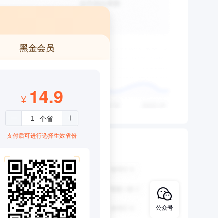
黑金会员
14.9
¥
支付后可进行选择生效省份
公众号