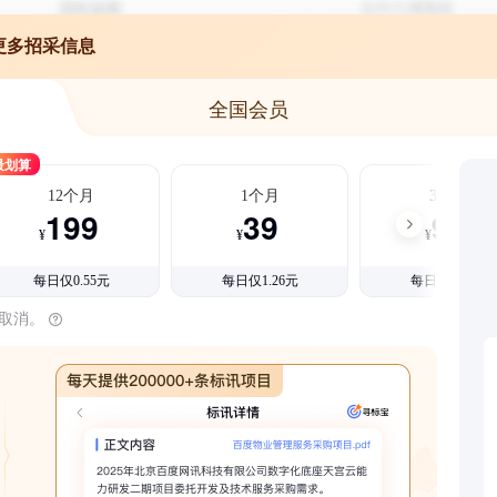
更多招采信息
全国会员
最划算
12个月
1个月
3个月
199
39
99
¥
¥
¥
每日仅0.55元
每日仅1.26元
每日仅1.08元
时取消。