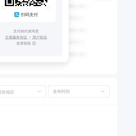
扫码支付
支付则代表同意
交易服务协议
｜
用户协议
发票获取
省份地区