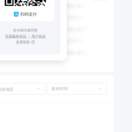
扫码支付
支付则代表同意
交易服务协议
｜
用户协议
发票获取
省份地区