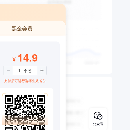
黑金会员
14.9
¥
支付后可进行选择生效省份
公众号