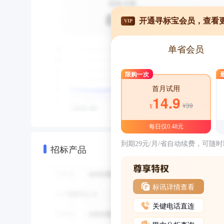
开通寻标宝会员，查看
VIP
单省会员
限购一次
首月试用
14.9
¥39
¥
每日仅0.48元
到期29元/月/省自动续费，可随
招标产品
标讯详情查看
关键电话直连