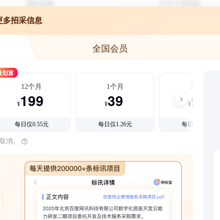
更多招采信息
全国会员
最划算
12个月
1个月
3个月
199
39
99
¥
¥
¥
每日仅0.55元
每日仅1.26元
每日仅1.08元
时取消。