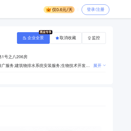
登录/注册
企业全景
取消收藏
监控
1号之八206房
水处理安装服务;工程技术咨询服务;商品信息咨询服务;智能化安装工程服务;节能技术转让服务;环保技术推广服务;建筑物排水系统安装服务;生物技术开发服务;材料科学研究、技术开发;网络技术的研究、开发;新材料技术转让服务;电子、通信与自动控制技术研究、开发;新材料技术推广服务;新材料技术咨询、交流服务;新材料技术开发服务;环保技术咨询、交流服务;节能技术咨询、交流服务;安全技术防范系统设计、施工、维修;机电设备安装服务;生物技术转让服务;能源技术研究、技术开发服务;商品批发贸易（许可审批类商品除外）;环保技术开发服务;环保技术转让服务;计算机网络系统工程服务;建筑物空调设备、通风设备系统安装服务;商品零售贸易（许可审批类商品除外）;计算机技术开发、技术服务;建筑物自来水系统安装服务;节能技术开发服务;机械技术开发服务;节能技术推广服务;信息电子技术服务;建筑物采暖系统安装服务;
展开