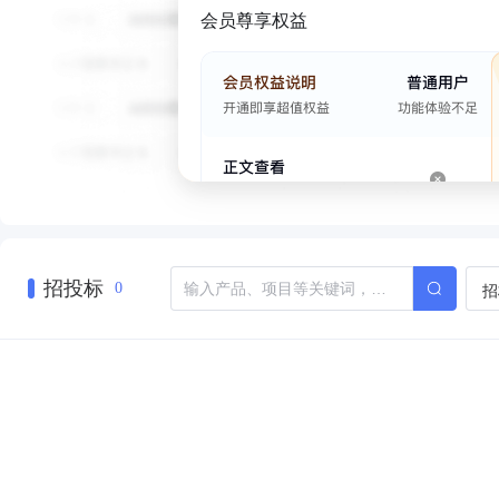
会员尊享权益
招投标
招
0