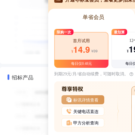
单省会员
限购一次
最划算
1
首月试用
1
14.9
¥39
¥
¥
每日仅0.48元
每日仅
到期29元/月/省自动续费，可随时取消。
招标产品
标讯详情查看
关键电话直连
甲方分析查询