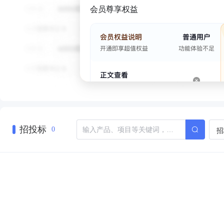
会员尊享权益
招投标
招
0