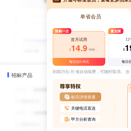
单省会员
限购一次
最划算
1
首月试用
1
14.9
¥39
¥
¥
每日仅0.48元
每日仅
到期29元/月/省自动续费，可随时取消。
招标产品
标讯详情查看
关键电话直连
甲方分析查询