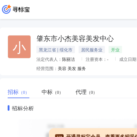
肇东市小杰美容美发中心
小
黑龙江省 | 绥化市
居民服务业
开业
法定代表人：
陈丽洁
注册资本：
-
成立日期
经营范围：
美容 美发 服务
招标
中标
代理
（0）
（0）
（0）
招标分析
开通寻标宝会员，查看更多招采
VIP