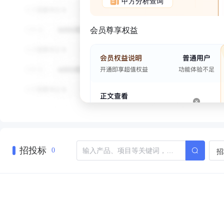
甲方分析查询
会员尊享权益
招投标
招
0