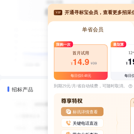
开通寻标宝会员，查看更多招采
VIP
单省会员
限购一次
最划算
1
首月试用
1
14.9
¥39
¥
¥
每日仅0.48元
每日仅
到期29元/月/省自动续费，可随时取消。
招标产品
标讯详情查看
关键电话直连