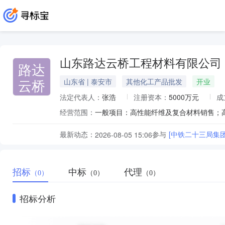
山东路达云桥工程材料有限公司
路达
云桥
山东省 | 泰安市
其他化工产品批发
开业
法定代表人：
张浩
注册资本：
5000万元
成
经营范围：
最新动态：
参与
2026-08-05 15:06
招标
中标
代理
（0）
（0）
（0）
招标分析