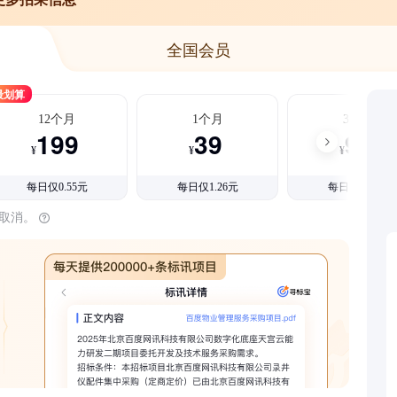
全国会员
最划算
12个月
1个月
3个月
199
39
99
¥
¥
¥
每日仅0.55元
每日仅1.26元
每日仅1.08元
时取消。