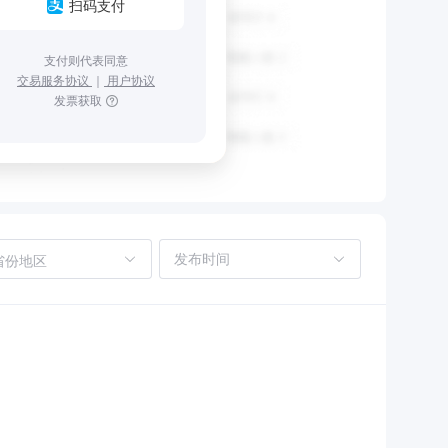
扫码支付
支付则代表同意
交易服务协议
｜
用户协议
发票获取
省份地区