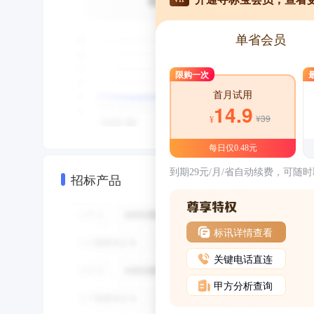
单省会员
限购一次
首月试用
14.9
¥39
¥
每日仅0.48元
到期29元/月/省自动续费，可随
招标产品
标讯详情查看
关键电话直连
甲方分析查询