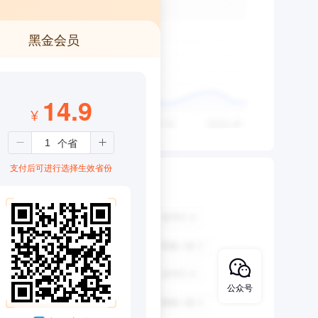
黑金会员
14.9
¥
支付后可进行选择生效省份
公众号