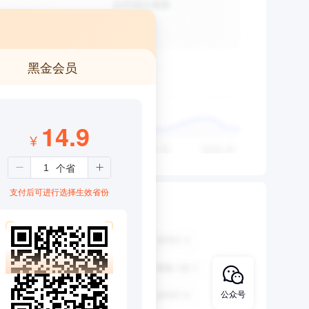
黑金会员
14.9
¥
支付后可进行选择生效省份
公众号