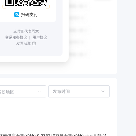
扫码支付
支付则代表同意
交易服务协议
｜
用户协议
发票获取
省份地区
(公顷):0.275740存量面积(公顷):土地用途:V3-