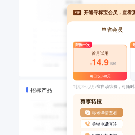
开通寻标宝会员，查看
VIP
单省会员
限购一次
首月试用
14.9
¥39
¥
每日仅0.48元
到期29元/月/省自动续费，可随
招标产品
标讯详情查看
关键电话直连