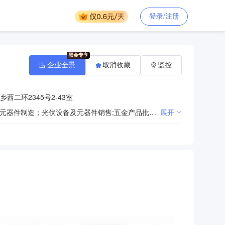
登录/注册
企业全景
取消收藏
监控
西二环2345号2-43室
一般项目：太阳能环保设备研发（非研制）；输配电及控制设备、仪器仪表、照明器具加工；光伏设备及元器件制造；光伏设备及元器件销售;五金产品批发；货物或技术进出口（国家禁止或涉及行政审批的货物和技术进出口除外）；信息技术管理咨询服务。（除依法须经批准的项目外，凭营业执照依法自主开展经营活动）许可项目：建设工程设计。（依法须经批准的项目，经相关部门批准后方可开展经营活动，具体经营项目以相关部门批准文件或许可证件为准）
展开