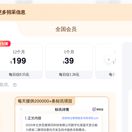
更多招采信息
全国会员
最划算
12个月
1个月
3个月
199
39
99
¥
¥
¥
每日仅0.55元
每日仅1.26元
每日仅1.08元
时取消。