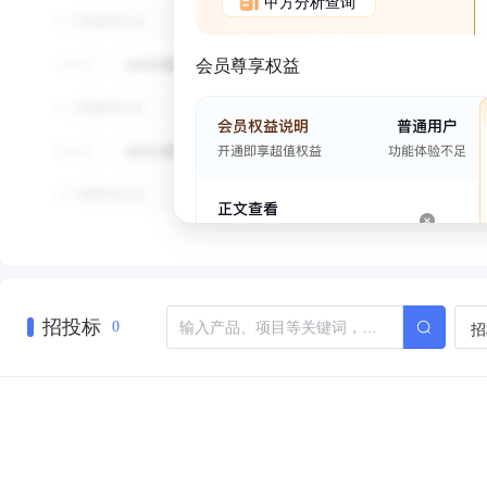
甲方分析查询
会员尊享权益
招投标
招
0