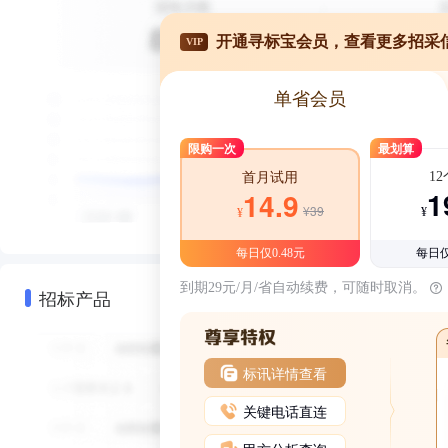
开通寻标宝会员，查看更多招采
VIP
单省会员
限购一次
最划算
1
首月试用
1
14.9
¥39
¥
¥
每日仅0.48元
每日仅
到期29元/月/省自动续费，可随时取消。
招标产品
标讯详情查看
关键电话直连