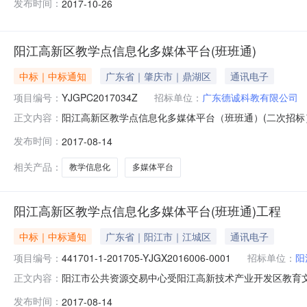
发布时间：
2017-10-26
及联系方式：项目联系人详见公告正文项目联系电话详见
采购有限公
阳江高新区教学点信息化多媒体平台(班班通)
中标｜中标通知
广东省｜肇庆市｜鼎湖区
通讯电子
项目编号：
YJGPC2017034Z
招标单位：
广东德诚科教有限公司
阳江高新区教学点信息化多媒体平台（班班通）(二次招标）采
正文内容：
术产业开发区教育文体卫生局的委托，于2017年8月11日
发布时间：
2017-08-14
购。现就本次采购的中标结果公告如下：一、项目编号：YJ
相关产品：
教学信息化
多媒体平台
阳江高新区教学点信息化多媒体平台(班班通)工程
中标｜中标通知
广东省｜阳江市｜江城区
通讯电子
项目编号：
441701-1-201705-YJGX2016006-0001
招标单位：
阳
阳江市公共资源交易中心受阳江高新技术产业开发区教育文体卫生
正文内容：
YJGX2016006-0001）采用公开招标进行采购。现就本次
发布时间：
2017-08-14
高新区教学点信息化多媒体平台（班班通）工程三、采购项目预