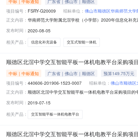
中标｜中标通知
广东省｜佛山市｜顺德区
项目编号：
FSRY-G20009
招标单位：
佛山市顺德区华南师范大学
华南师范大学附属北滘学校（小学部）2020年信息化补充
正文内容：
学部）2020年信息化补充设备采购项目（项目编号：FSR
发布时间：
2020-08-05
09:16评审专家名单苏彩红、杨锦汛、潘文训、李加新总中标
相关产品：
信息化补充设备
交互式智能一体机
顺德区北滘中学交互智能平板一体机电教平台采购项
中标｜中标通知
广东省｜佛山市｜顺德区
预算149.75万元
项目编号：
440606-201906-1523-0007
招标单位：
佛山市顺德区
顺德区北滘中学交互智能平板一体机电教平台采购项目的
正文内容：
位佛山市顺德区北滘中学行政区域顺德区公告时间2019年07
发布时间：
2019-07-15
劲松、龙其党（用户）总中标金额￥149.230000万元
相关产品：
交互智能平板一体机电教平台
顺德区北滘中学交互智能平板一体机电教平台采购项