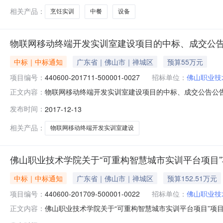
相关产品：
烹饪实训
中餐
设备
物联网移动终端开发实训室建设项目的中标、成交公
中标｜中标通知
广东省｜佛山市｜禅城区
预算55万元
项目编号：
440600-201711-500001-0027
招标单位：
佛山职业技
物联网移动终端开发实训室建设项目的中标、成交公告公告
正文内容：
14:42本项目招标公告日期详见公告正文中标日期详见
发布时间：
2017-12-13
公告正文采购单位佛山职业技术学院采购单位地址详见公
机构联系方式详见公告正文广东远东招标
相关产品：
物联网移动终端开发实训室建设
佛山职业技术学院关于“可重构智慧城市实训平台项目”项目440
中标｜中标通知
广东省｜佛山市｜禅城区
预算152.51万元
项目编号：
440600-201709-500001-0022
招标单位：
佛山职业技
佛山职业技术学院关于“可重构智慧城市实训平台项目”项目44
正文内容：
山职业技术学院行政区域佛山市公告时间2017年10月2