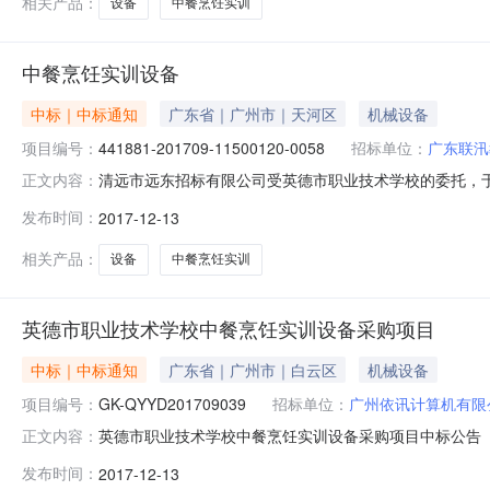
相关产品：
设备
中餐烹饪实训
中餐烹饪实训设备
中标｜中标通知
广东省｜广州市｜天河区
机械设备
项目编号：
441881-201709-11500120-0058
招标单位：
广东联汛
清远市远东招标有限公司受英德市职业技术学校的委托，于2017年
正文内容：
的中标(成交)结果公告如下：一、采购项目编号：441881-2
发布时间：
2017-12-13
方式：公开招标五、中标供应商1：中标供应商名称广东联
相关产品：
设备
中餐烹饪实训
英德市职业技术学校中餐烹饪实训设备采购项目
中标｜中标通知
广东省｜广州市｜白云区
机械设备
项目编号：
GK-QYYD201709039
招标单位：
广州依讯计算机有限
英德市职业技术学校中餐烹饪实训设备采购项目中标公告（项目编号：
正文内容：
公司受英德市职业技术学校的委托就英德市职业技术学校中
发布时间：
2017-12-13
QYYD201709039二、项目名称：英德市职业技术学