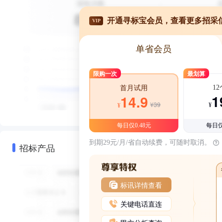
开通寻标宝会员，查看更多招采
VIP
单省会员
限购一次
最划算
1
首月试用
1
14.9
¥39
¥
¥
每日仅0.48元
每日仅
到期29元/月/省自动续费，可随时取消。
招标产品
标讯详情查看
关键电话直连