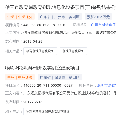
信宜市教育局教育创现信息化设备项目(三)采购结果公
中标｜中标通知
广东省｜广州市｜黄埔区
预算3165万元
项目编号：
440983-201803-181-0010
招标单位：
广州市科毓电
信宜市教育局教育创现信息化设备项目（三）采购结果公告广东省
正文内容：
0010）采用公开招标进行采购。现就本次采购的中标（成交）
发布时间：
2018-04-28
项目预算金额（元）：31,650,000四、采购方式：
相关产品：
教育创现信息化设备
创现信息化设备
物联网移动终端开发实训室建设项目
中标｜中标通知
广东省｜深圳市｜福田区
项目编号：
440600-201711-500001-0027
招标单位：
深圳市浩铭
广东远东招标代理有限公司受佛山职业技术学院的委托，于2017
正文内容：
本次采购的中标（成交）结果公告如下：一、采购项目编号：44
发布时间：
2017-12-13
（元）：550,000四、采购方式：公开招标五、中标供
相关产品：
物联网移动终端开发实训室建设