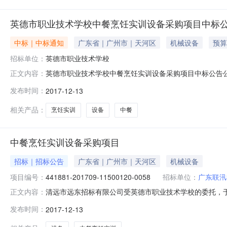
英德市职业技术学校中餐烹饪实训设备采购项目中标
中标｜中标通知
广东省｜广州市｜天河区
机械设备
预算
招标单位：
英德市职业技术学校
英德市职业技术学校中餐烹饪实训设备采购项目中标公告公
正文内容：
13日10:59本项目招标公告日期详见公告正文中标日
发布时间：
2017-12-13
详见公告正文采购单位英德市职业技术学校采购单位地址
系方式详见公告正文清远市远东招标有限
相关产品：
烹饪实训
设备
中餐
中餐烹饪实训设备采购项目
招标｜招标公告
广东省｜广州市｜天河区
机械设备
项目编号：
441881-201709-11500120-0058
招标单位：
广东联汛
清远市远东招标有限公司受英德市职业技术学校的委托，于2017
正文内容：
采购的中标（成交）结果公告如下：一、采购项目编号：4418
发布时间：
2017-12-13
1,518,467四、采购方式：公开招标五、中标供应商