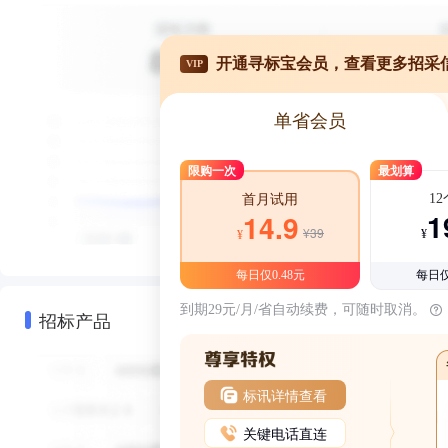
开通寻标宝会员，查看更多招采
VIP
单省会员
限购一次
最划算
1
首月试用
1
14.9
¥39
¥
¥
每日仅0.48元
每日仅
到期29元/月/省自动续费，可随时取消。
招标产品
标讯详情查看
关键电话直连