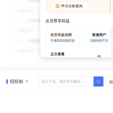
甲方分析查询
会员尊享权益
招投标
招
0