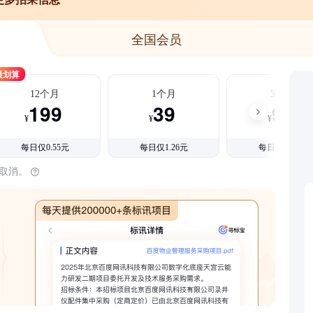
全国会员
最划算
12个月
1个月
3个月
199
39
99
¥
¥
¥
每日仅0.55元
每日仅1.26元
每日仅1.08元
时取消。