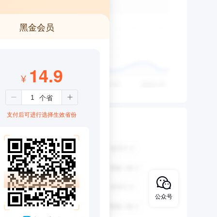
黑金会员
14.9
¥
支付后可进行选择生效省份
公众号