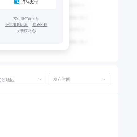
扫码支付
支付则代表同意
交易服务协议
｜
用户协议
发票获取
省份地区