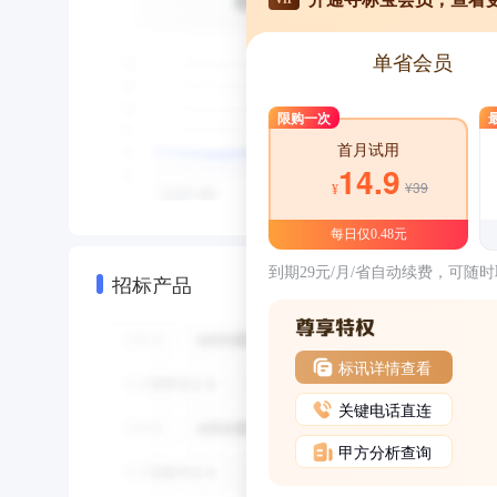
单省会员
限购一次
首月试用
14.9
¥39
¥
每日仅0.48元
到期29元/月/省自动续费，可随
招标产品
标讯详情查看
关键电话直连
甲方分析查询