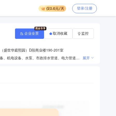
登录/注册
企业全景
取消收藏
监控
（盛世华庭熙园）D段商业楼190-201室
钢格板制品、不锈钢制品、铝合金制品、球磨铸铁件、通信设备、照明设备、电子系统设备、民用监控设备、机电设备、水泵、市政排水管道、电力管道、通讯管道、供水管道销售与安装；铜铸、玻璃钢雕塑、防腐木牌楼制作、销售与安装；瓷砖、五金、厨卫用具、太阳能热水器、灯具、电线电缆、门窗制品、铝型材料、橡胶制品、塑料制品、环保材料、壁纸、窗帘、涂料、家具、钢材、水泥、苗木、健身运动器材销售；道路清扫、运输（不含渣土运输）；保洁服务；标识标牌设计、制作与安装；设计、制作、发布、代理国内各类广告；混凝土、电子产品销售；大理石、花岗岩加工及销售。（依法须经批准的项目，经相关部门批准后方可开展经营活动）
展开