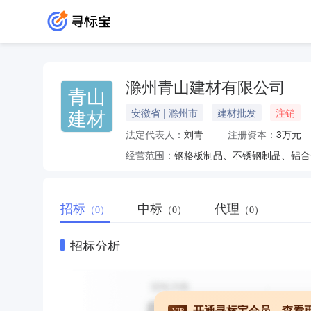
滁州青山建材有限公司
青山
建材
安徽省 | 滁州市
建材批发
注销
法定代表人：
刘青
注册资本：
3万元
经营范围：
招标
中标
代理
（0）
（0）
（0）
招标分析
开通寻标宝会员，查看
VIP