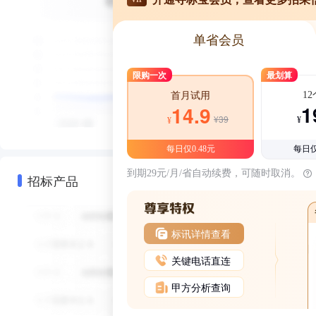
单省会员
限购一次
最划算
1
首月试用
1
14.9
¥39
¥
¥
每日仅0.48元
每日仅
到期29元/月/省自动续费，可随时取消。
招标产品
标讯详情查看
关键电话直连
甲方分析查询