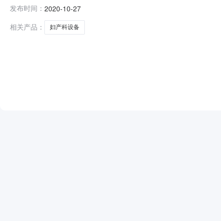
名称:湖北拓思医药有限公司;湖北海贞华诚医疗器械有限公
发布时间：
2020-10-27
程项目管理有限公司;湖北药姑山百草医药开发有限公司;
相关产品：
妇产科设备