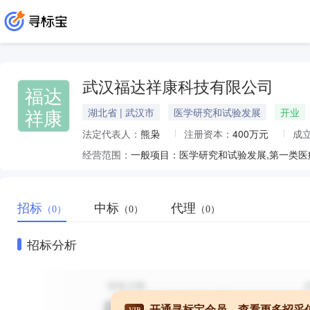
武汉福达祥康科技有限公司
福达
祥康
湖北省 | 武汉市
医学研究和试验发展
开业
法定代表人：
熊枭
注册资本：
400万元
成
经营范围：
招标
中标
代理
（0）
（0）
（0）
招标分析
开通寻标宝会员，查看更多招采
VIP