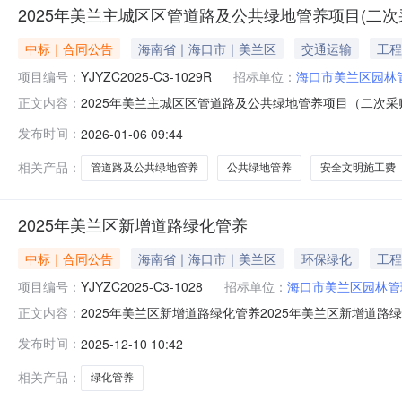
2025年美兰主城区区管道路及公共绿地管养项目(二次
中标｜合同公告
海南省｜海口市｜美兰区
交通运输
工程
项目编号：
YJYZC2025-C3-1029R
招标单位：
海口市美兰区园林
2025年美兰主城区区管道路及公共绿地管养项目（二次采
正文内容：
项目编号：YJYZC2025-C3-1029R四、项目名称
发布时间：
2026-01-06 09:44
省海口市美兰区琼山大道江东永泰花苑办公区510室联系方式
相关产品：
管道路及公共绿地管养
公共绿地管养
安全文明施工费
2025年美兰区新增道路绿化管养
中标｜合同公告
海南省｜海口市｜美兰区
环保绿化
工程
项目编号：
YJYZC2025-C3-1028
招标单位：
海口市美兰区园林管
2025年美兰区新增道路绿化管养2025年美兰区新增道路绿化
正文内容：
兰区新增道路绿化管养五、合同主体采购人(甲方)：海口市美
发布时间：
2025-12-10 10:42
方)：海南省华良物业服务有限公司地址：海南省海口市美兰
相关产品：
绿化管养