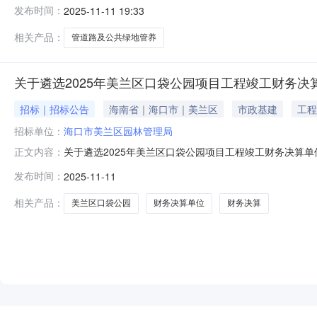
市美兰区蓝天街道大英山西二街26号龙兴国际大厦4层B03
发布时间：
2025-11-11 19:33
YJYZC2025-C3-1029项目名称：2025年美兰主城
相关产品：
管道路及公共绿地管养
关于遴选2025年美兰区口袋公园项目工程竣工财务决
招标｜招标公告
海南省｜海口市｜美兰区
市政基建
工程
招标单位：
海口市美兰区园林管理局
关于遴选2025年美兰区口袋公园项目工程竣工财务决算
正文内容：
2025年美兰区口袋公园项目目前已经竣工完成，现按程序
发布时间：
2025-11-11
年美兰区口袋公园项目竣工财务决算工作，出具决算报告
照；③资质证书；④相关竣工财务
相关产品：
美兰区口袋公园
财务决算单位
财务决算
NEW
HOT
5折起