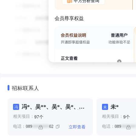
甲方分析查询
会员尊享权益
招标联系人
冯*、吴**、吴*、吴*、林
未*
冯
未
**、林*、王**、程*、苏
个
个
97
9
相关项目：
相关项目：
*、陈**、陈*、黄**、黄*
立即查看
电话：
089
02
电话：
089
********
*******