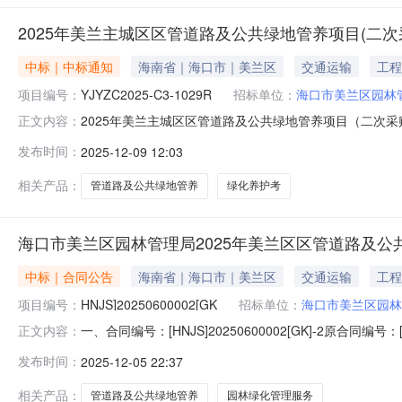
2025年美兰主城区区管道路及公共绿地管养项目(二次
中标｜中标通知
海南省｜海口市｜美兰区
交通运输
工程
项目编号：
YJYZC2025-C3-1029R
招标单位：
海口市美兰区园林
2025年美兰主城区区管道路及公共绿地管养项目（二次采购）
正文内容：
项目名称：2025年美兰主城区区管道路及公共绿地管养
发布时间：
2025-12-09 12:03
国贸路40号长城大厦14楼1401房中标（成交）金额：￥
购需
相关产品：
管道路及公共绿地管养
绿化养护考
海口市美兰区园林管理局2025年美兰区区管道路及
中标｜合同公告
海南省｜海口市｜美兰区
交通运输
工程
项目编号：
HNJS]20250600002[GK
招标单位：
海口市美兰区园林
一、合同编号：[HNJS]20250600002[GK]-2原合同
正文内容：
路及公共绿地管养项目三、项目编号：[HNJS]202506
发布时间：
2025-12-05 22:37
地址：海口市美兰区琼山大道江东永泰花苑办公区510室联系方
相关产品：
管道路及公共绿地管养
园林绿化管理服务