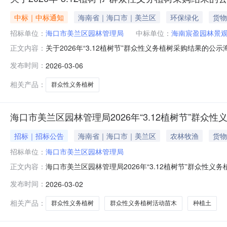
中标｜中标通知
海南省｜海口市｜美兰区
环保绿化
货物
招标单位：
海口市美兰区园林管理局
中标单位：
海南宸盈园林景
关于2026年“3.12植树节”群众性义务植树采购结果的公示
正文内容：
务植树供应商遴选工作，经对各报名单位的报名材料进行
发布时间：
2026-03-06
林管理局2.项目名称：2026年“3.12植树节”群众性义务
相关产品：
群众性义务植树
海口市美兰区园林管理局2026年“3.12植树节”群众
招标｜招标公告
海南省｜海口市｜美兰区
农林牧渔
货物
招标单位：
海口市美兰区园林管理局
海口市美兰区园林管理局2026年“3.12植树节”群众性
正文内容：
输、场地平整、树木支撑、养护3个月等内容），预算金额为：
发布时间：
2026-03-02
羊蹄甲48株（胸径8cm,自然高2.5-3m）、黄槿44株（胸径
相关产品：
群众性义务植树
群众性义务植树活动苗木
种植土