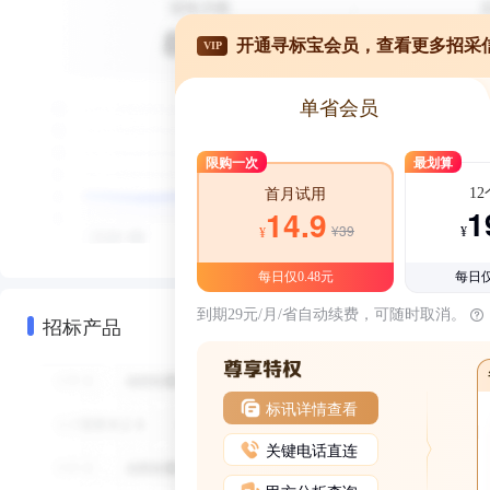
开通寻标宝会员，查看更多招采
VIP
单省会员
限购一次
最划算
1
首月试用
1
14.9
¥39
¥
¥
每日仅0.48元
每日仅
到期29元/月/省自动续费，可随时取消。
招标产品
标讯详情查看
关键电话直连