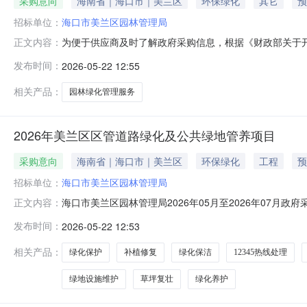
采购意向
海南省｜海口市｜美兰区
环保绿化
其它
预
招标单位：
海口市美兰区园林管理局
为便于供应商及时了解政府采购信息，根据《财政部关于开展
正文内容：
年07月政府采购意向公开如下：序号采购项目名称采购需求概
发布时间：
2026-05-22 12:55
化管理服务采购数量：1元/年采购内容：C13030000-园
相关产品：
园林绿化管理服务
2026年美兰区区管道路绿化及公共绿地管养项目
采购意向
海南省｜海口市｜美兰区
环保绿化
工程
预
招标单位：
海口市美兰区园林管理局
海口市美兰区园林管理局2026年05月至2026年07月
正文内容：
在采购意向：海口市美兰区园林管理局2026年05月至2
发布时间：
2026-05-22 12:53
预算金额：317.000000万元(人民币)采购品目：采购需求
相关产品：
绿化保护
补植修复
绿化保洁
12345热线处理
绿地设施维护
草坪复壮
绿化养护