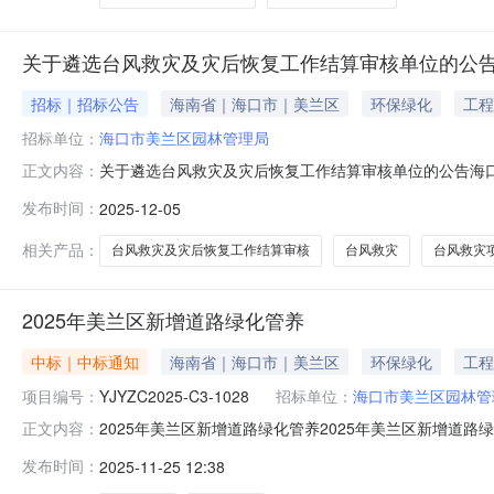
关于遴选台风救灾及灾后恢复工作结算审核单位的公
招标｜招标公告
海南省｜海口市｜美兰区
环保绿化
工程
招标单位：
海口市美兰区园林管理局
关于遴选台风救灾及灾后恢复工作结算审核单位的公告海口
正文内容：
行结算审核，现将有关事项公告如下：一、发包人：海口市
发布时间：
2025-12-05
元。四、报名要求：具有独立法人资格，具有良好的商业
件）；③营业执照；④资质证书；⑤相
相关产品：
台风救灾及灾后恢复工作结算审核
台风救灾
台风救灾
2025年美兰区新增道路绿化管养
中标｜中标通知
海南省｜海口市｜美兰区
环保绿化
工程
项目编号：
YJYZC2025-C3-1028
招标单位：
海口市美兰区园林管
2025年美兰区新增道路绿化管养2025年美兰区新增道路绿
正文内容：
信息供应商名称：海南省华良物业服务有限公司供应商地址：
发布时间：
2025-11-25 12:38
￥811956.00元四、主要标的信息供应商名称：海南