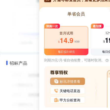
单省会员
限购一次
最划算
1
首月试用
1
14.9
¥39
¥
¥
每日仅0.48元
每日仅
到期29元/月/省自动续费，可随时取消。
招标产品
标讯详情查看
关键电话直连
甲方分析查询