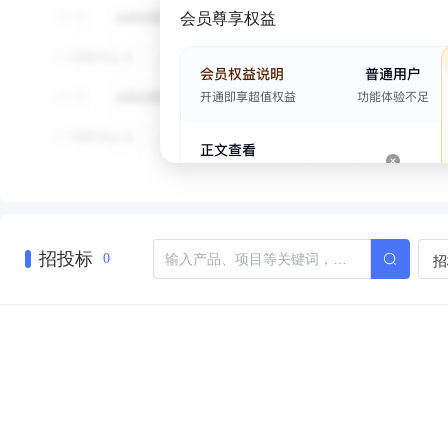
会员尊享权益
招投标
招
0