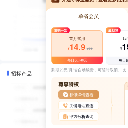
单省会员
限购一次
最划算
1
首月试用
1
14.9
¥39
¥
¥
每日仅0.48元
每日仅
到期29元/月/省自动续费，可随时取消。
招标产品
标讯详情查看
关键电话直连
甲方分析查询