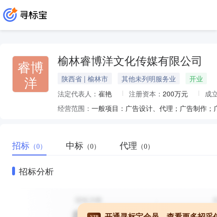
榆林睿博洋文化传媒有限公司
睿博
洋
陕西省 | 榆林市
其他未列明服务业
开业
法定代表人：
崔艳
注册资本：
200万元
成
经营范围：
招标
中标
代理
（0）
（0）
（0）
招标分析
开通寻标宝会员，查看更多招采
VIP