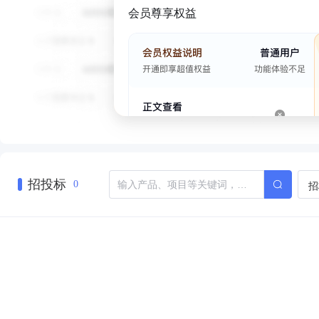
会员尊享权益
招投标
招
0