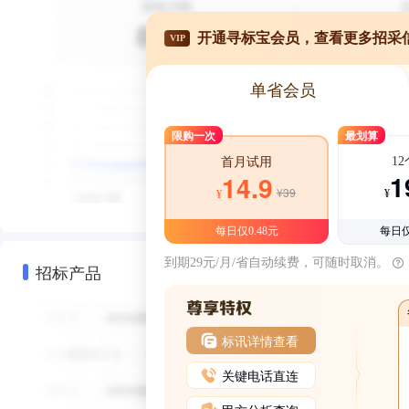
开通寻标宝会员，查看更多招采
VIP
单省会员
限购一次
最划算
1
首月试用
1
14.9
¥39
¥
¥
每日仅0.48元
每日仅
到期29元/月/省自动续费，可随时取消。
招标产品
标讯详情查看
关键电话直连