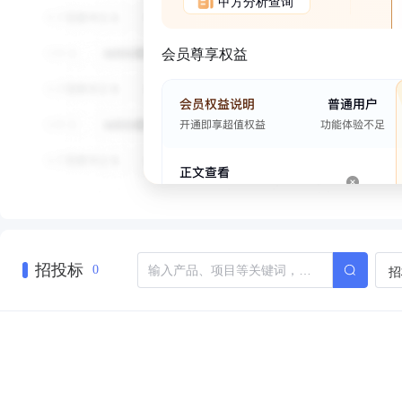
甲方分析查询
会员尊享权益
招投标
招
0