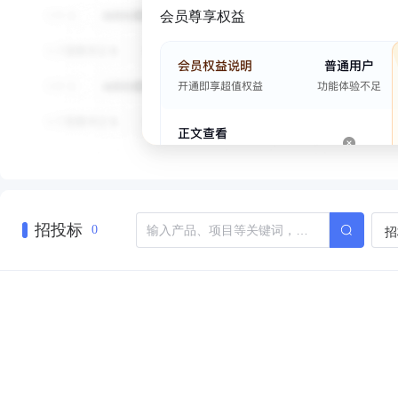
会员尊享权益
招投标
招
0