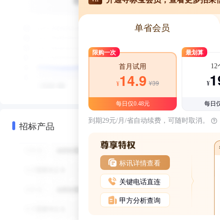
单省会员
限购一次
最划算
1
首月试用
1
14.9
¥39
¥
¥
每日仅0.48元
每日仅
到期29元/月/省自动续费，可随时取消。
招标产品
标讯详情查看
关键电话直连
甲方分析查询