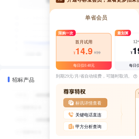
单省会员
限购一次
最划算
1
首月试用
1
14.9
¥39
¥
¥
每日仅0.48元
每日仅
到期29元/月/省自动续费，可随时取消。
招标产品
标讯详情查看
关键电话直连
甲方分析查询