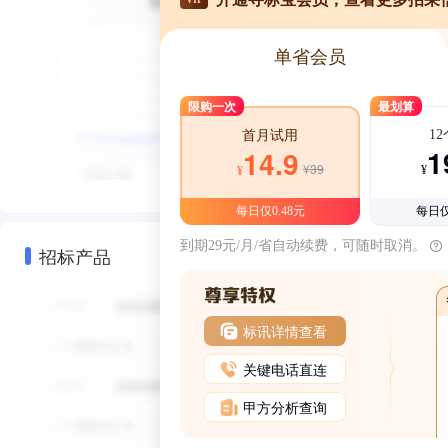
单省会员
限购一次
最划算
1
首月试用
1
14.9
¥39
¥
¥
每日仅0.48元
每日仅
到期29元/月/省自动续费，可随时取消。
招标产品
标讯详情查看
关键电话直连
甲方分析查询