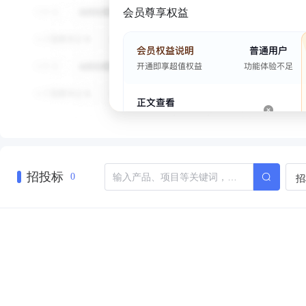
会员尊享权益
招投标
招
0