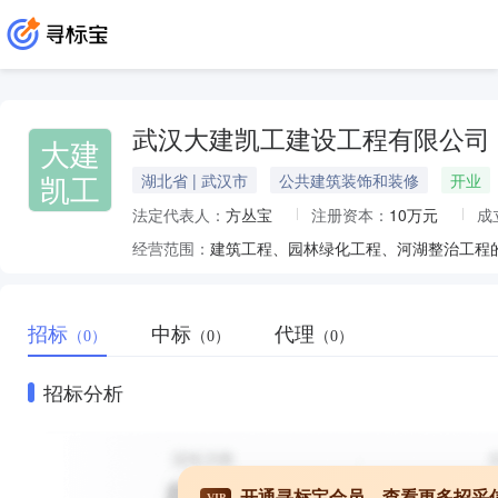
武汉大建凯工建设工程有限公司
大建
凯工
湖北省 | 武汉市
公共建筑装饰和装修
开业
法定代表人：
方丛宝
注册资本：
10万元
成
经营范围：
招标
中标
代理
（0）
（0）
（0）
招标分析
开通寻标宝会员，查看更多招采
VIP