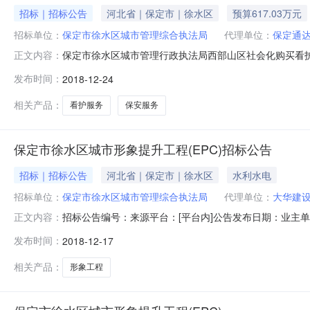
招标｜招标公告
河北省｜保定市｜徐水区
预算617.03万元
招标单位：
保定市徐水区城市管理综合执法局
代理单位：
保定通
保定市徐水区城市管理行政执法局西部山区社会化购买看护服
正文内容：
采购人名称：保定市徐水区城市管理综合执法局采购人地址：
发布时间：
2018-12-24
限公司采购代理机构地址：保定市七一东路未来石4栋18层
段划分：一
相关产品：
看护服务
保安服务
保定市徐水区城市形象提升工程(EPC)招标公告
招标｜招标公告
河北省｜保定市｜徐水区
水利水电
招标单位：
保定市徐水区城市管理综合执法局
代理单位：
大华建
招标公告编号：来源平台：[平台内]公告发布日期：业主
正文内容：
公告名称：保定市徐水区城市形象提升工程（EPC）招标公
发布时间：
2018-12-17
管理业/公共设施管理业所属地区：保定市-徐水县-->招标
已由保定市徐
相关产品：
形象工程