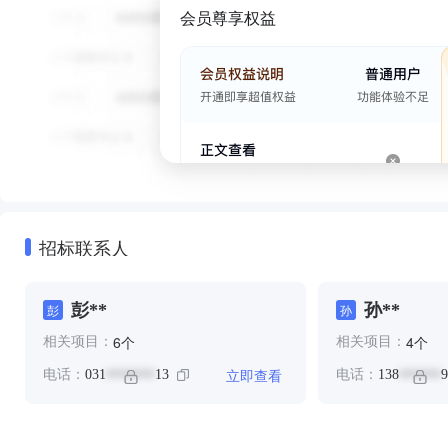
会员尊享权益
招标联系人
彭**
孙**
彭
孙
个
个
6
4
相关项目：
相关项目：
立即查看
电话：
031
13
电话：
138
9
*******
******