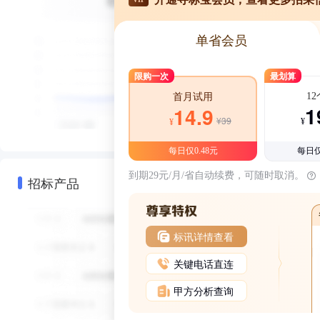
单省会员
限购一次
最划算
1
首月试用
1
14.9
¥39
¥
¥
每日仅0.48元
每日仅
到期29元/月/省自动续费，可随时取消。
招标产品
标讯详情查看
关键电话直连
甲方分析查询