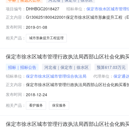
项目编号：
DHHBGC2018427
招标单位：
保定市徐水区城市管理
G1306251800422001保定市徐水区城市形象提升工
正文内容：
分钟报名已结束保定市徐水区城市形象提升工程（EPC）监
发布时间：
2019-01-08
标人保定市徐水区城市管理综合执法局招标代理机构大华
段、
相关产品：
城市形象提升工程监理
保定市徐水区城市管理行政执法局西部山区社会化购
招标｜招标公告
河北省｜保定市｜徐水区
预算617.03万元
招标单位：
保定市徐水区城市管理综合执法局
代理单位：
保定通
保定市徐水区城市管理行政执法局西部山区社会化购买看
正文内容：
河北省保定市复祥胡同二巷四号采购人联系人及联系方式：彭
发布时间：
2018-12-24
购代理机构联系人及联系方式：尹志鹏0312-50615
期限：一年采购预算：61
相关产品：
看护服务
保安服务
保定市徐水区城市管理行政执法局西部山区社会化购