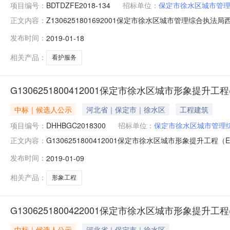
项目编号：
BDTDZFE2018-134
招标单位：
保定市徐水区城市管
Z1306251801692001保定市徐水区城市管理
正文内容：
综合执法局西部山区社会化购买看护服务项目中标公告采购项目编
发布时间：
2019-01-18
地址：河北省保定市复祥胡同二巷四号采购代理机构全称：保
相关产品：
看护服务
G1306251800412001保定市徐水区城市形象提升工
中标｜候选人公示
河北省｜保定市｜徐水区
工程建筑
项目编号：
DHHBGC2018300
招标单位：
保定市徐水区城市管理
G1306251800412001保定市徐水区城市形象提
正文内容：
人公示项目编号DHHBGC2018300招标方式公开招
发布时间：
2019-01-09
公司第一中标候选人中冶天工集团有限公司工期设计周期：
225950508.
相关产品：
形象工程
G1306251800422001保定市徐水区城市形象提升工
中标｜候选人公示
河北省｜保定市｜徐水区