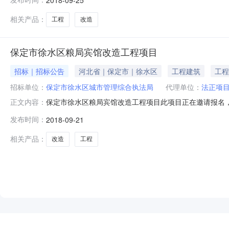
属行业：建筑业/建筑装饰和其他建筑业所属地区：保定市-
程项目已由保定市徐
相关产品：
工程
改造
保定市徐水区粮局宾馆改造工程项目
招标｜招标公告
河北省｜保定市｜徐水区
工程建筑
工程
招标单位：
保定市徐水区城市管理综合执法局
代理单位：
法正项
保定市徐水区粮局宾馆改造工程项目此项目正在邀请报名
正文内容：
招标人地址：保定市徐水区城市管理综合执法局联系人：孙爱
发布时间：
2018-09-21
A座5楼联系人：王德斌马里电话：0530-62699960
价：84744
相关产品：
改造
工程
NEW
HOT
5折起