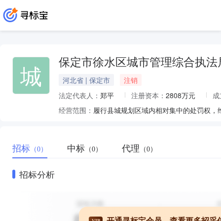
保定市徐水区城市管理综合执法
城
河北省 | 保定市
注销
法定代表人：
郑平
注册资本：
2808万元
成
经营范围：
招标
中标
代理
（0）
（0）
（0）
招标分析
开通寻标宝会员，查看更多招采
VIP