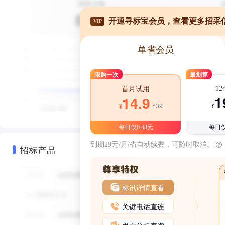
开通寻标宝会员，查看更多招采
VIP
单省会员
限购一次
最划算
1
首月试用
1
14.9
¥39
¥
¥
每日仅0.48元
每日仅
到期29元/月/省自动续费，可随时取消。
招标产品
标讯详情查看
关键电话直连