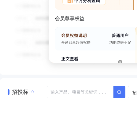
甲方分析查询
会员尊享权益
招投标
招
0