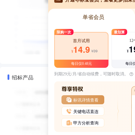
单省会员
限购一次
最划算
1
首月试用
1
14.9
¥39
¥
¥
每日仅0.48元
每日仅
到期29元/月/省自动续费，可随时取消。
招标产品
标讯详情查看
关键电话直连
甲方分析查询