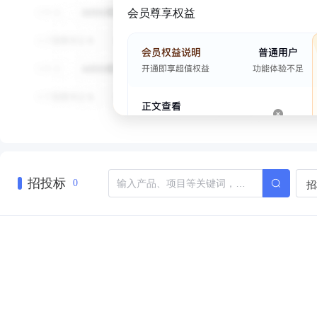
会员尊享权益
招投标
招
0