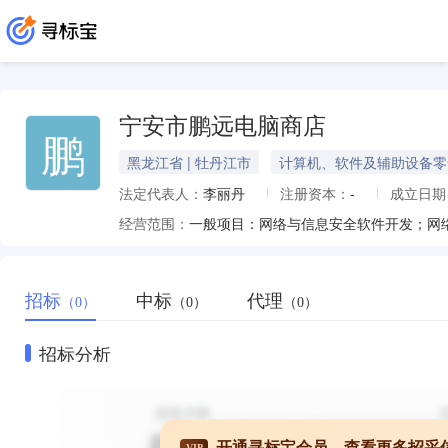
宁安市鹏远电脑商店
鹏
黑龙江省 | 牡丹江市
计算机、软件及辅助设备零
法定代表人：
李丽丹
注册资本：
-
成立日期
经营范围：
招标
中标
代理
（0）
（0）
（0）
招标分析
开通寻标宝会员，查看更多招采
VIP