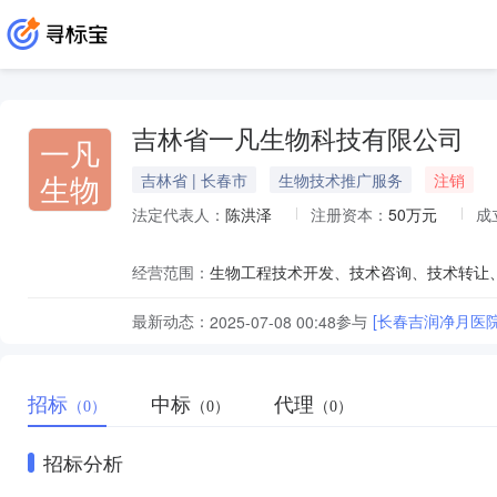
吉林省一凡生物科技有限公司
一凡
生物
吉林省 | 长春市
生物技术推广服务
注销
法定代表人：
陈洪泽
注册资本：
50万元
成
经营范围：
最新动态：
参与
[长春吉润净月医院
2025-07-08 00:48
招标
中标
代理
（0）
（0）
（0）
招标分析