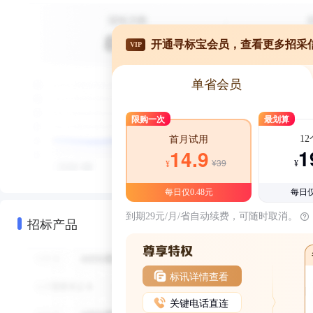
开通寻标宝会员，查看更多招采
VIP
单省会员
限购一次
最划算
1
首月试用
1
14.9
¥39
¥
¥
每日仅0.48元
每日仅
到期29元/月/省自动续费，可随时取消。
招标产品
标讯详情查看
关键电话直连