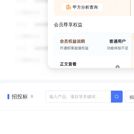
甲方分析查询
会员尊享权益
招投标
招
0