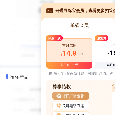
开通寻标宝会员，查看更多招采
VIP
单省会员
限购一次
最划算
1
首月试用
1
14.9
¥39
¥
¥
每日仅0.48元
每日仅
到期29元/月/省自动续费，可随时取消。
招标产品
标讯详情查看
关键电话直连