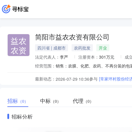
简阳市益农农资有限公司
益农
农资
四川省 | 成都市
农药批发
开业
法定代表人：
李严
注册资本：
301万元
成
经营范围：
最新动态：
参与
[常家坪村股份经
2026-07-29 10:36
招标
中标
代理
（0）
（0）
（0）
招标分析