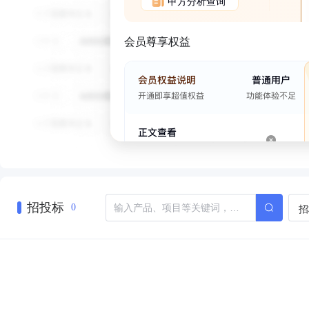
甲方分析查询
会员尊享权益
招投标
招
0