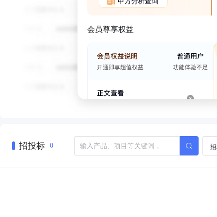
甲方分析查询
会员尊享权益
招投标
招
0