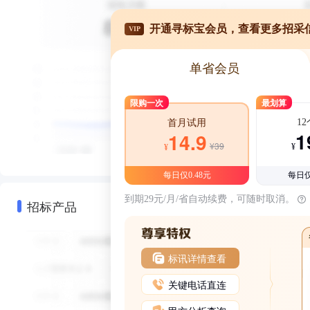
开通寻标宝会员，查看更多招采
VIP
单省会员
限购一次
最划算
1
首月试用
1
14.9
¥39
¥
¥
每日仅0.48元
每日仅
到期29元/月/省自动续费，可随时取消。
招标产品
标讯详情查看
关键电话直连