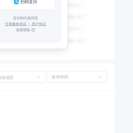
扫码支付
支付则代表同意
交易服务协议
｜
用户协议
发票获取
省份地区