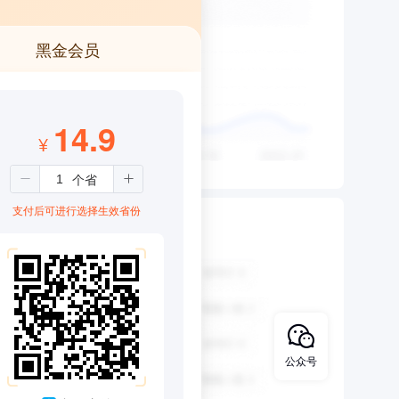
黑金会员
14.9
¥
支付后可进行选择生效省份
公众号