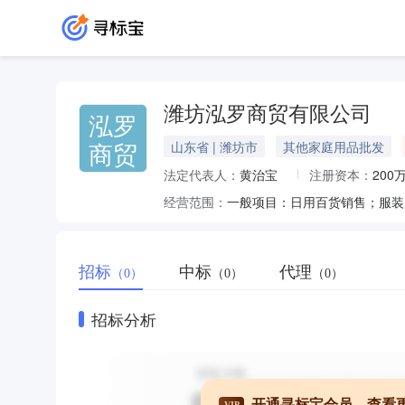
潍坊泓罗商贸有限公司
泓罗
商贸
山东省 | 潍坊市
其他家庭用品批发
法定代表人：
黄治宝
注册资本：
200
经营范围：
招标
中标
代理
（0）
（0）
（0）
招标分析
开通寻标宝会员，查看
VIP