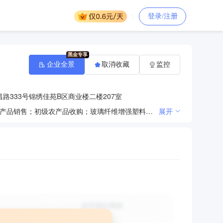
登录/注册
企业全景
取消收藏
监控
路333号锦绣佳苑B区商业楼二楼207室
一般项目：日用百货销售；服装服饰批发；特种劳动防护用品销售；办公用品销售；文具用品批发；农副产品销售；初级农产品收购；玻璃纤维增强塑料制品销售（除依法须经批准的项目外，凭营业执照依法自主开展经营活动）许可项目：食品经营（销售预包装食品）（依法须经批准的项目，经相关部门批准后方可开展经营活动，具体经营项目以审批结果为准）
展开