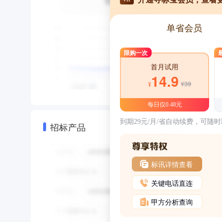
单省会员
限购一次
首月试用
14.9
¥39
¥
每日仅0.48元
到期29元/月/省自动续费，可随
招标产品
标讯详情查看
关键电话直连
甲方分析查询