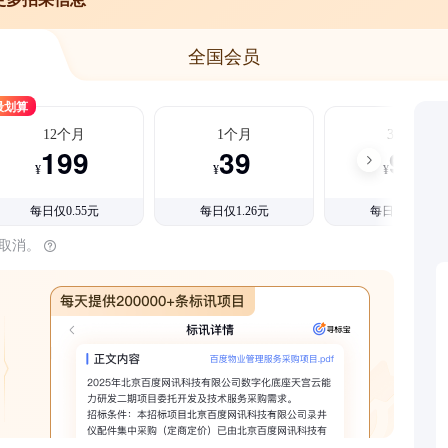
全国会员
最划算
12个月
1个月
3个月
199
39
99
¥
¥
¥
每日仅0.55元
每日仅1.26元
每日仅1.08元
时取消。