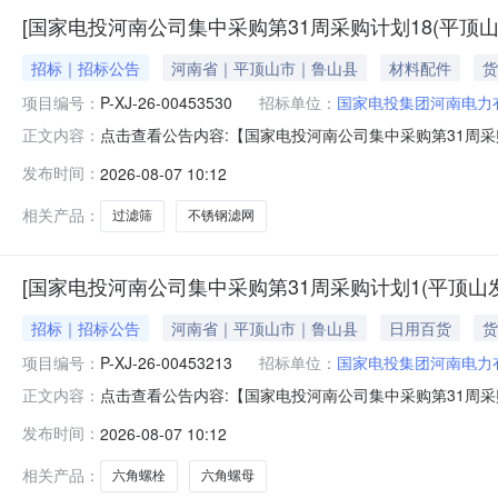
[国家电投河南公司集中采购第31周采购计划18(平顶山
招标｜招标公告
河南省｜平顶山市｜鲁山县
材料配件
货
项目编号：
P-XJ-26-00453530
招标单位：
国家电投集团河南电力
点击查看公告内容:【国家电投河南公司集中采购第31周采购
正文内容：
发布时间：
2026-08-07 10:12
相关产品：
过滤筛
不锈钢滤网
[国家电投河南公司集中采购第31周采购计划1(平顶山
招标｜招标公告
河南省｜平顶山市｜鲁山县
日用百货
货
项目编号：
P-XJ-26-00453213
招标单位：
国家电投集团河南电力
点击查看公告内容:【国家电投河南公司集中采购第31周采购
正文内容：
发布时间：
2026-08-07 10:12
相关产品：
六角螺栓
六角螺母