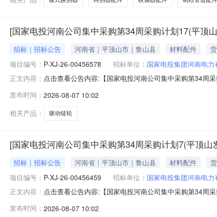
[国家电投河南公司集中采购第34周采购计划17(平顶山
招标｜招标公告
河南省｜平顶山市｜鲁山县
材料配件
货
项目编号：
P-XJ-26-00456578
招标单位：
国家电投集团河南电力
点击查看公告内容:【国家电投河南公司集中采购第34周采购
正文内容：
发布时间：
2026-08-07 10:02
相关产品：
驱动链轮
[国家电投河南公司集中采购第34周采购计划7(平顶山
招标｜招标公告
河南省｜平顶山市｜鲁山县
材料配件
货
项目编号：
P-XJ-26-00456459
招标单位：
国家电投集团河南电力
点击查看公告内容:【国家电投河南公司集中采购第34周采购
正文内容：
发布时间：
2026-08-07 10:02