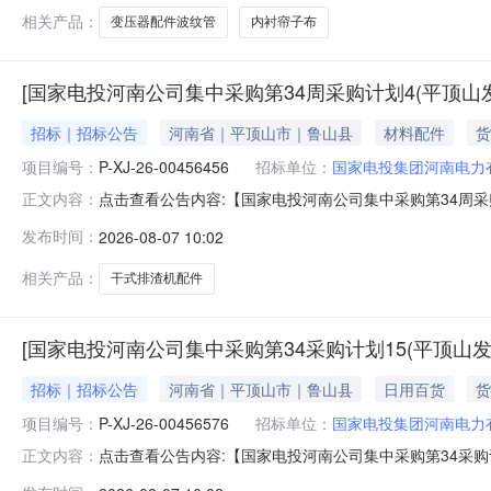
相关产品：
变压器配件波纹管
内衬帘子布
[国家电投河南公司集中采购第34周采购计划4(平顶山
招标｜招标公告
河南省｜平顶山市｜鲁山县
材料配件
货
项目编号：
P-XJ-26-00456456
招标单位：
国家电投集团河南电力
点击查看公告内容:【国家电投河南公司集中采购第34周采
正文内容：
发布时间：
2026-08-07 10:02
相关产品：
干式排渣机配件
[国家电投河南公司集中采购第34采购计划15(平顶山发
招标｜招标公告
河南省｜平顶山市｜鲁山县
日用百货
货
项目编号：
P-XJ-26-00456576
招标单位：
国家电投集团河南电力
点击查看公告内容:【国家电投河南公司集中采购第34采购计
正文内容：