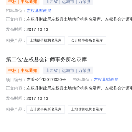
中标｜中标通知
山西省｜运城市｜万荣县
招标单位：
左权县财政局
左权县财政局左权县土地估价机构名录库、左权县会计师事务
正文内容：
标机构：左权县政府采购中心招标地区：山西省招标产品：房
发布时间：
2017-10-13
采购机构的名称、地址及联系方式1、采购人：左权县财政局
035
相关产品：
土地估价机构名录库
会计师事务所名录库
第二包:左权县会计师事务所名录库
中标｜中标通知
山西省｜运城市｜万荣县
项目编号：
左采公字[2017]020号
招标单位：
左权县财政局
左权县财政局左权县土地估价机构名录库、左权县会计师事务所
正文内容：
县财政局左权县土地估价机构名录库、左权县会计师事务所名
发布时间：
2017-10-13
采购人：左权县财政局智女士131035431232、采购机
相关产品：
会计师事务所名录库
土地估价机构名录库