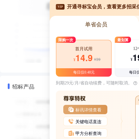
开通寻标宝会员，查看更多招采
VIP
单省会员
限购一次
最划算
1
首月试用
1
14.9
¥39
¥
¥
每日仅0.48元
每日仅
到期29元/月/省自动续费，可随时取消。
招标产品
标讯详情查看
关键电话直连
甲方分析查询