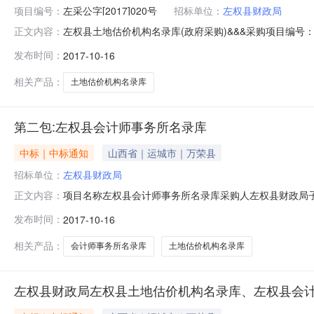
项目编号：
左采公字[2017]020号
招标单位：
左权县财政局
左权县土地估价机构名录库(政府采购)&&&采购项目编号：左采
正文内容：
购项目子包所在行政区域：交易发生行政区域代码：采购代理机构名称：采购
发布时间：
2017-10-16
中标（成交）供应商名称：山西中浩诚信不动产评估咨询
相关产品：
土地估价机构名录库
第二包:左权县会计师事务所名录库
中标｜中标通知
山西省｜运城市｜万荣县
招标单位：
左权县财政局
项目名称左权县会计师事务所名录库采购人左权县财政局子包
正文内容：
西省左权县政府采购中心中标公告来源：晋中市公共资源交易服
发布时间：
2017-10-16
结果公告如下：一、采购人、采购机构的名称、地址及联系方
务中
相关产品：
会计师事务所名录库
土地估价机构名录库
左权县财政局左权县土地估价机构名录库、左权县会