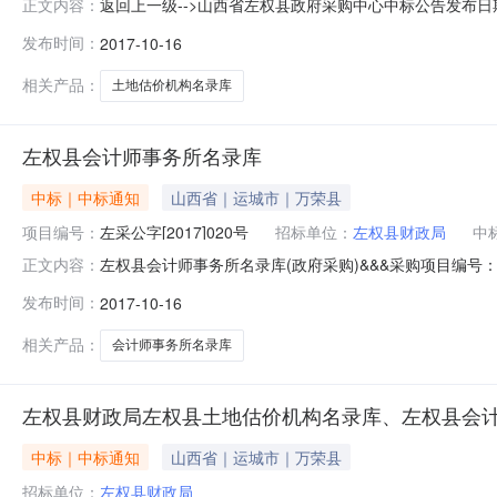
返回上一级-->山西省左权县政府采购中心中标公告发布日期：201
正文内容：
确定的成交结果公告如下：一、采购人、采购机构的名称、地
发布时间：
2017-10-16
行政便民服务中心八楼804室联系方式：0354-8636
相关产品：
土地估价机构名录库
左权县会计师事务所名录库
中标｜中标通知
山西省｜运城市｜万荣县
项目编号：
左采公字[2017]020号
招标单位：
左权县财政局
中
左权县会计师事务所名录库(政府采购)&&&采购项目编号：左采
正文内容：
购项目子包所在行政区域：交易发生行政区域代码：采购代理机构名称：采购
发布时间：
2017-10-16
中标（成交）供应商名称：山西德铭会计师事务所（普通
相关产品：
会计师事务所名录库
左权县财政局左权县土地估价机构名录库、左权县会
中标｜中标通知
山西省｜运城市｜万荣县
招标单位：
左权县财政局