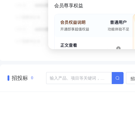
会员尊享权益
招投标
招
0