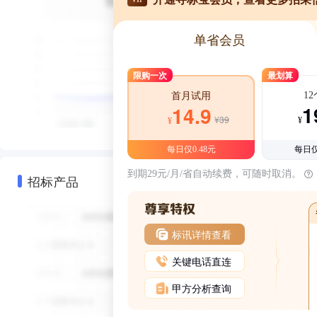
单省会员
限购一次
最划算
1
首月试用
1
14.9
¥39
¥
¥
每日仅0.48元
每日仅
到期29元/月/省自动续费，可随时取消。
招标产品
标讯详情查看
关键电话直连
甲方分析查询