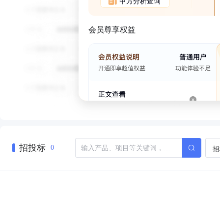
甲方分析查询
会员尊享权益
招投标
招
0