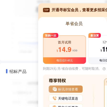
开通寻标宝会员，查看更多招采
VIP
单省会员
限购一次
最划算
1
首月试用
1
14.9
¥39
¥
¥
每日仅0.48元
每日仅
到期29元/月/省自动续费，可随时取消。
招标产品
标讯详情查看
关键电话直连