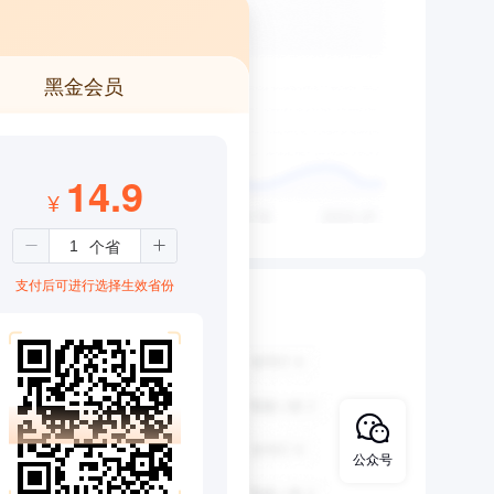
黑金会员
14.9
¥
支付后可进行选择生效省份
公众号