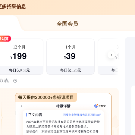
更多招采信息
全国会员
最划算
12个月
1个月
3个月
199
39
99
¥
¥
¥
每日仅0.55元
每日仅1.26元
每日仅1.08元
时取消。