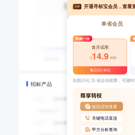
开通寻标宝会员，查看
VIP
单省会员
限购一次
首月试用
14.9
¥39
¥
每日仅0.48元
到期29元/月/省自动续费，可随
招标产品
标讯详情查看
关键电话直连
甲方分析查询