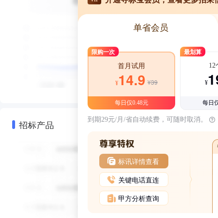
单省会员
限购一次
最划算
1
首月试用
1
14.9
¥39
¥
¥
每日仅0.48元
每日仅
到期29元/月/省自动续费，可随时取消。
招标产品
标讯详情查看
关键电话直连
甲方分析查询