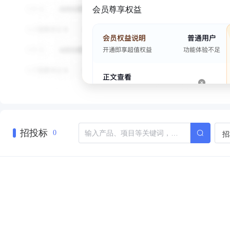
会员尊享权益
招投标
招
0