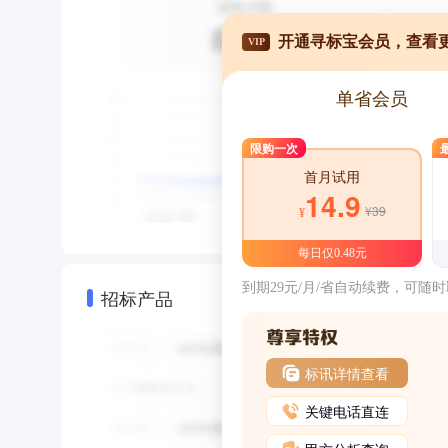
开通寻标宝会员，查看
VIP
单省会员
限购一次
首月试用
14.9
¥39
¥
每日仅0.48元
到期29元/月/省自动续费，可随
招标产品
标讯详情查看
关键电话直连