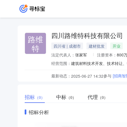
四川路维特科技有限公司
路维
特
四川省 | 成都市
建材批发
开业
法定代表人：
张家军
注册资本：
800
经营范围：
最新动态：
参与
[招商智
2025-06-27 14:32
招标
中标
代理
（0）
（0）
（0）
招标分析