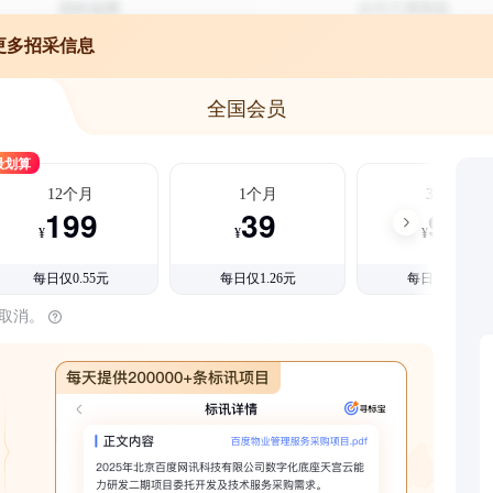
更多招采信息
全国会员
最划算
12个月
1个月
3个月
199
39
99
¥
¥
¥
每日仅0.55元
每日仅1.26元
每日仅1.08元
时取消。