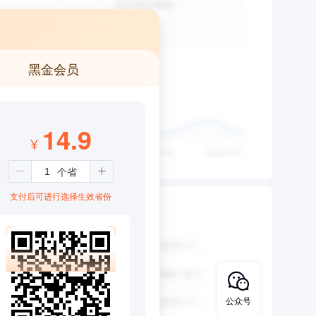
黑金会员
14.9
¥
支付后可进行选择生效省份
公众号