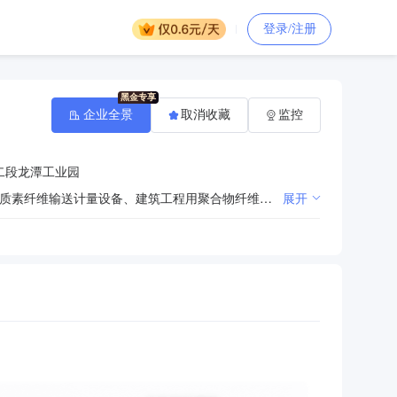
登录/注册
企业全景
取消收藏
监控
二段龙潭工业园
建筑材料技术开发、技术转让、技术咨询；加工（限成都市区外分支机构工业园区经营）木质素纤维、木质素纤维输送计量设备、建筑工程用聚合物纤维、聚合物颗粒；销售：建筑材料（不含危险化学品）；机械设备销售及相关技术开发、技术转让、技术服务；货物及技术进出口。（依法须经批准的项目，经相关部门批准后方可开展经营活动）。
展开