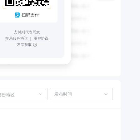
扫码支付
支付则代表同意
交易服务协议
｜
用户协议
发票获取
省份地区