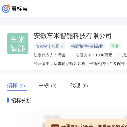
安徽车米智能科技有限公司
车米
智能
安徽省 | 合肥市
橡胶和塑料制品业
开业
法定代表人：
冯蕾
注册资本：
1000万元
成
经营范围：
招标
中标
代理
（0）
（0）
（0）
招标分析
开通寻标宝会员，查看更多招采
VIP