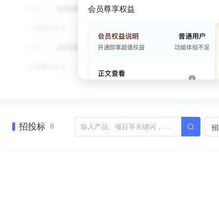
会员尊享权益
招投标
招
0