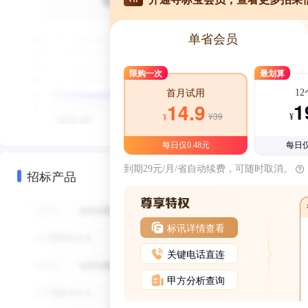
单省会员
限购一次
最划算
1
首月试用
1
14.9
¥39
¥
¥
每日仅0.48元
每日仅
到期29元/月/省自动续费，可随时取消。
招标产品
标讯详情查看
关键电话直连
甲方分析查询