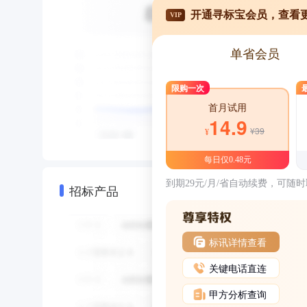
开通寻标宝会员，查看
VIP
单省会员
限购一次
首月试用
14.9
¥39
¥
每日仅0.48元
到期29元/月/省自动续费，可随
招标产品
标讯详情查看
关键电话直连
甲方分析查询