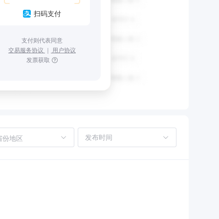
扫码支付
支付则代表同意
交易服务协议
｜
用户协议
发票获取
省份地区