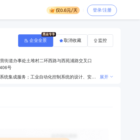
登录/注册
企业全景
取消收藏
监控
营街道办事处土堆村二环西路与西苑浦路交叉口
406号
人工智能技术的研究、开发、应用；计算机软硬件的开发及应用、技术咨询、技术服务、技术转让；信息系统集成服务；工业自动化控制系统的设计、安装及调试；计算机图文设计制作；设计、制作、代理、发布国内各类广告；商务信息咨询；国内贸易、物资供销。（依法须经批准的项目，经相关部门批准后方可开展经营活动）
展开