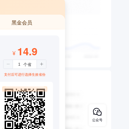
黑金会员
14.9
¥
支付后可进行选择生效省份
公众号