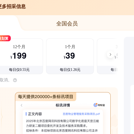
更多招采信息
全国会员
最划算
12个月
1个月
3个月
199
39
99
¥
¥
¥
每日仅0.55元
每日仅1.26元
每日仅1.08元
时取消。