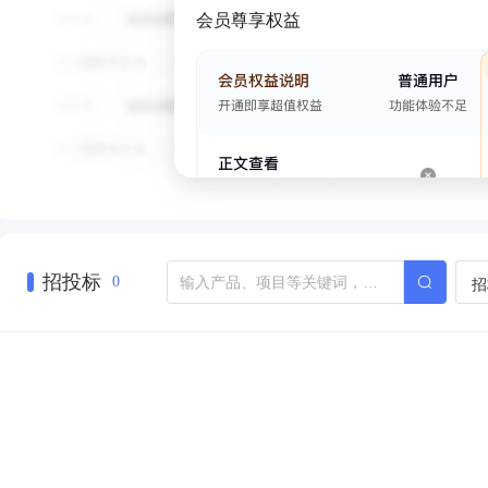
会员尊享权益
招投标
招
0