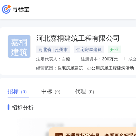
河北嘉桐建筑工程有限公司
嘉桐
建筑
河北省 | 沧州市
住宅房屋建筑
开业
法定代表人：
白健
注册资本：
300万元
成
经营范围：
招标
中标
代理
（0）
（0）
（0）
招标分析
开通寻标宝会员，查看更多招采
VIP