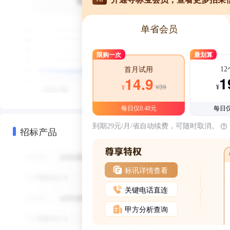
单省会员
限购一次
最划算
1
首月试用
1
14.9
¥39
¥
¥
每日仅0.48元
每日仅
到期29元/月/省自动续费，可随时取消。
招标产品
标讯详情查看
关键电话直连
甲方分析查询