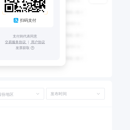
扫码支付
支付则代表同意
交易服务协议
｜
用户协议
发票获取
省份地区