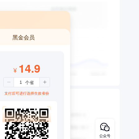
黑金会员
14.9
¥
支付后可进行选择生效省份
公众号