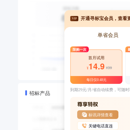
开通寻标宝会员，查看
VIP
单省会员
限购一次
首月试用
14.9
¥39
¥
每日仅0.48元
到期29元/月/省自动续费，可随
招标产品
标讯详情查看
关键电话直连