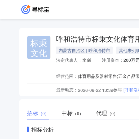
呼和浩特市标秉文化体育
标秉
文化
内蒙古自治区 | 呼和浩特市
其他未列
法定代表人：
李彪
注册资本：
200万
经营范围：
最新动态：
参与
[呼和
2026-06-22 13:39
招标
中标
代理
（0）
（0）
（0）
招标分析