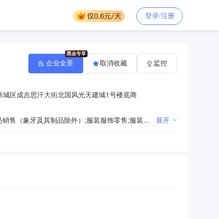
登录/注册
企业全景
取消收藏
监控
新城区成吉思汗大街北国风光天建城1号楼底商
体育用品及器材零售;五金产品零售;办公设备销售;办公设备耗材销售;日用百货销售;工艺美术品及礼仪用品销售（象牙及其制品除外）;服装服饰零售;服装服饰出租;体育赛事策划;文具用品零售;办公用品销售;家具零配件销售;家具销售;建筑装饰材料销售;教学用模型及教具销售;玩具、动漫及游艺用品销售;电子产品销售;照相器材及望远镜零售;家用电器销售;计算机软硬件及辅助设备批发;厨具卫具及日用杂品零售;针纺织品销售;文化用品设备出租;住宅水电安装维护服务;物业管理;家政服务;通讯设备销售;会议及展览服务;组织文化艺术交流活动;信息咨询服务（不含许可类信息咨询服务）;广告制作;图文设计制作;货物进出口;技术进出口;出版物印刷;出版物零售;住宅室内装饰装修;建设工程施工;第二类增值电信业务;网络文化经营;出版物批发
展开