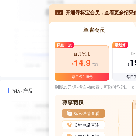
开通寻标宝会员，查看更多招采
VIP
单省会员
限购一次
最划算
1
首月试用
1
14.9
¥39
¥
¥
每日仅0.48元
每日仅
到期29元/月/省自动续费，可随时取消。
招标产品
标讯详情查看
关键电话直连