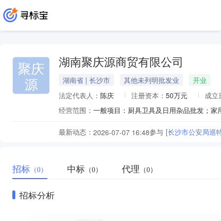
湖南聚庆源商贸有限公司
聚庆
源
湖南省 | 长沙市
其他未列明批发业
开业
法定代表人：
陈庆
注册资本：
50万元
成立
经营范围：
最新动态：
参与
[长沙市公安局巡
2026-07-07 16:48
招标
中标
代理
（0）
（0）
（0）
招标分析