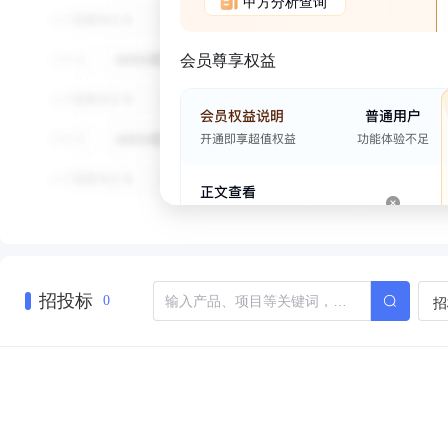
甲方分析查询
会员尊享权益
招投标
招
0