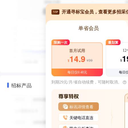
开通寻标宝会员，查看更多招采
VIP
单省会员
限购一次
最划算
1
首月试用
1
14.9
¥39
¥
¥
每日仅0.48元
每日仅
到期29元/月/省自动续费，可随时取消。
招标产品
标讯详情查看
关键电话直连