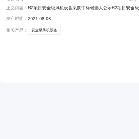
R2项目安全级风机设备采购中标候选人公示R2项目安全级风机中标
正文内容：
标情况：1、中标候选人基本情况：第一中标候选人：浙江金
发布时间：
2021-08-06
8,170,000.00元。2、中标候选人响应招标文件
相关产品：
安全级风机设备