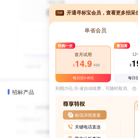
开通寻标宝会员，查看更多招采
VIP
单省会员
限购一次
最划算
1
首月试用
1
14.9
¥39
¥
¥
每日仅0.48元
每日仅
到期29元/月/省自动续费，可随时取消。
招标产品
标讯详情查看
关键电话直连