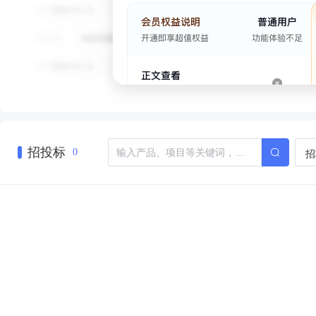
招投标
招
0