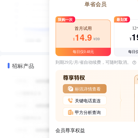
单省会员
限购一次
最划算
1
首月试用
1
14.9
¥39
¥
¥
每日仅0.48元
每日仅
到期29元/月/省自动续费，可随时取消。
招标产品
标讯详情查看
关键电话直连
甲方分析查询
会员尊享权益