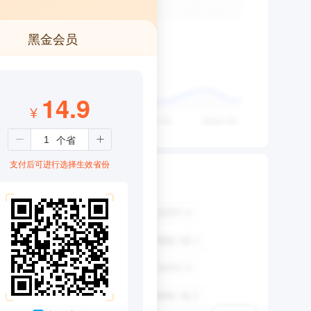
黑金会员
14.9
¥
支付后可进行选择生效省份