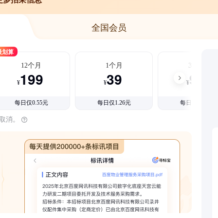
全国会员
最划算
12个月
1个月
3个月
199
39
99
¥
¥
¥
每日仅0.55元
每日仅1.26元
每日仅1.08元
时取消。