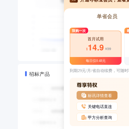
单省会员
限购一次
首月试用
14.9
¥39
¥
每日仅0.48元
到期29元/月/省自动续费，可随
招标产品
标讯详情查看
关键电话直连
甲方分析查询