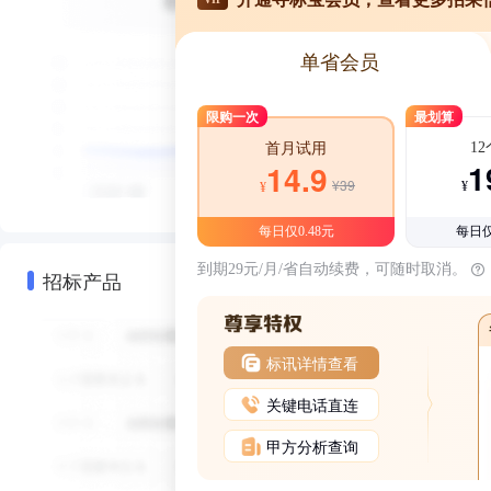
单省会员
限购一次
最划算
1
首月试用
1
14.9
¥39
¥
¥
每日仅0.48元
每日仅
到期29元/月/省自动续费，可随时取消。
招标产品
标讯详情查看
关键电话直连
甲方分析查询