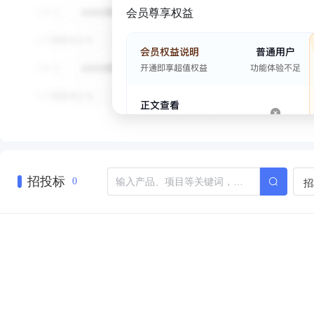
会员尊享权益
招投标
招
0