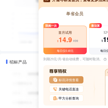
单省会员
限购一次
最划算
1
首月试用
1
14.9
¥39
¥
¥
每日仅0.48元
每日仅
到期29元/月/省自动续费，可随时取消。
招标产品
标讯详情查看
关键电话直连
甲方分析查询