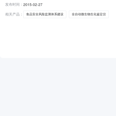
设项目（项目编号：云建招字[2015]第041号），采用
发布时间：
2015-02-27
00分进行评审会议，经评委会综合评审，采购人确认，现
明市人民中路169号天昊大
相关产品：
食品安全风险监测体系建设
全自动微生物生化鉴定仪