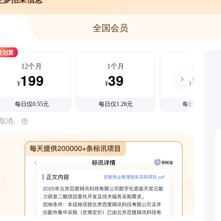
全国会员
最划算
12个月
1个月
3个月
199
39
99
¥
¥
¥
每日仅0.55元
每日仅1.26元
每日仅1.08元
时取消。