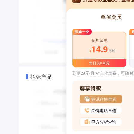
单省会员
限购一次
首月试用
14.9
¥39
¥
每日仅0.48元
到期29元/月/省自动续费，可随
招标产品
标讯详情查看
关键电话直连
甲方分析查询