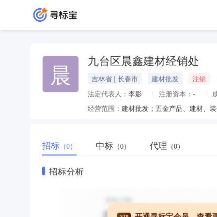
九台区晨鑫建材经销处
晨
吉林省 | 长春市
建材批发
注销
法定代表人：
李影
注册资本：
-
经营范围：
招标
中标
代理
（0）
（0）
（0）
招标分析
开通寻标宝会员，查看
VIP