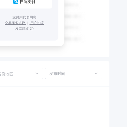
扫码支付
支付则代表同意
交易服务协议
｜
用户协议
发票获取
省份地区