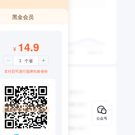
黑金会员
14.9
¥
支付后可进行选择生效省份
公众号